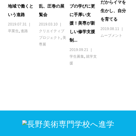
だからイマを
地域で働くと
乱、圧巻の展
ブの学びに更
生かし、自分
いう進路
覧会
に手厚い支
を育てる
援！美専が新
2019.07.31
2019.03.10
2019.08.11
しい修学支援
卒業生
,
進路
クリエイティブ
ムーブメント
プロジェクト
,
美
制...
専展
2019.09.21
学生募集
,
就学支
援