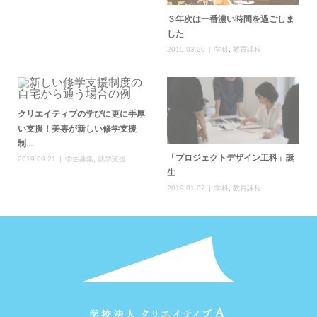
３年次は一番濃い時間を過ごしま
した
2019.03.20
学科
,
教育課程
クリエイティブの学びに更に手厚
い支援！美専が新しい修学支援
制...
「プロジェクトデザイン工科」誕
2019.09.21
学生募集
,
就学支援
生
2019.01.07
学科
,
教育課程