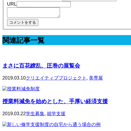
URL
関連記事一覧
まさに百花繚乱、圧巻の展覧会
2019.03.10
クリエイティブプロジェクト
,
美専展
授業料減免を始めとした、手厚い経済支援
2019.03.22
学生募集
,
就学支援