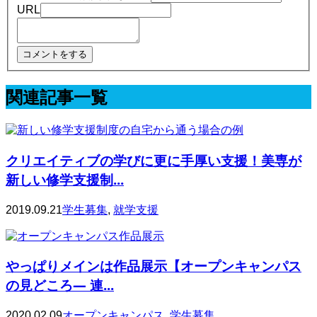
URL
関連記事一覧
クリエイティブの学びに更に手厚い支援！美専が
新しい修学支援制...
2019.09.21
学生募集
,
就学支援
やっぱりメインは作品展示【オープンキャンパス
の見どころ— 連...
2020.02.09
オープンキャンパス
,
学生募集