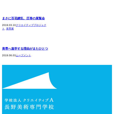
まさに百花繚乱、圧巻の展覧会
2019.03.10
クリエイティブプロジェク
ト
,
美専展
美専へ進学する理由がまたひとつ
2019.06.03
ムーブメント