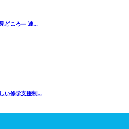
ころ— 連...
い修学支援制...