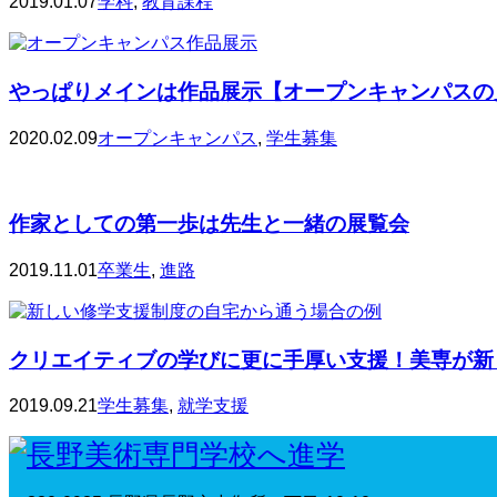
2019.01.07
学科
,
教育課程
やっぱりメインは作品展示【オープンキャンパスの見ど
2020.02.09
オープンキャンパス
,
学生募集
作家としての第一歩は先生と一緒の展覧会
2019.11.01
卒業生
,
進路
クリエイティブの学びに更に手厚い支援！美専が新し
2019.09.21
学生募集
,
就学支援