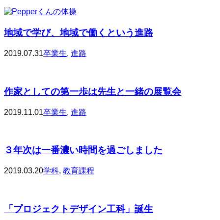
地域で学び、地域で働くという進路
2019.07.31
卒業生
,
進路
作家としての第一歩は先生と一緒の展覧会
2019.11.01
卒業生
,
進路
３年次は一番濃い時間を過ごしました
2019.03.20
学科
,
教育課程
「プロジェクトデザイン工科」誕生